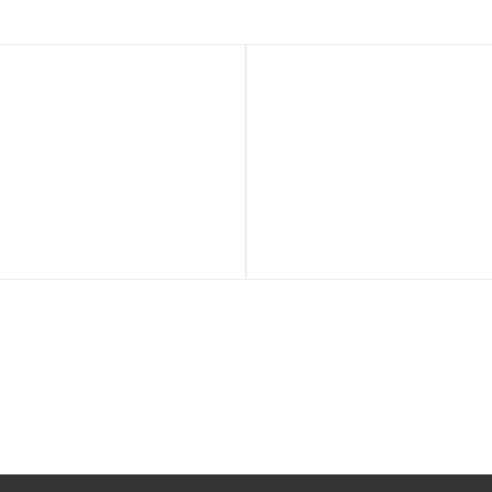
固定式熔铝炉
双室熔铝炉