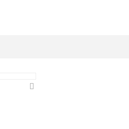
小型侧井式熔铝炉
...
承载吨位:
燃料类型:
炉型:
燃烧系统:
用途:
熔化率: