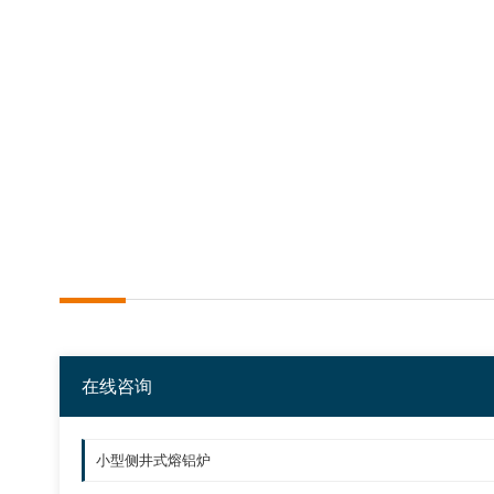
产品详情
产品标签
在线咨询