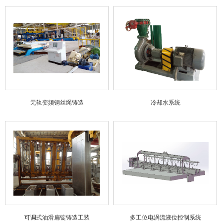
无轨变频钢丝绳铸造
冷却水系统
可调式油滑扁锭铸造工装
多工位电涡流液位控制系统