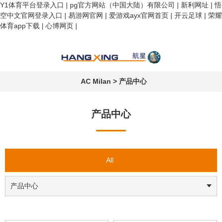
Y1体育平台登录入口
|
pg官方网站（中国大陆）有限公司
|
新利网址
|
悟
空中文官网登录入口
|
易游网官网
|
爱游戏ayx官网首页
|
开云足球
|
荣耀
体育app下载
|
心博网页
|
AC Milan
>
产品中心
产品中心
All
产品中心