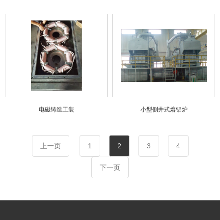
电磁铸造工装
小型侧井式熔铝炉
上一页
1
2
3
4
下一页